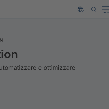
menu
ON
tion
utomatizzare e ottimizzare