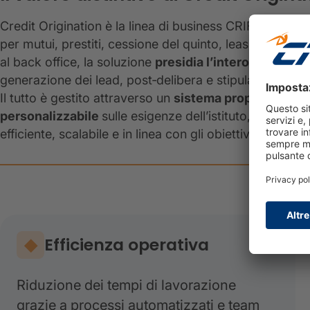
Credit Origination è la linea di business CRIF dedicata
per mutui, prestiti, cessione del quinto, leasing e facto
al back office, la soluzione
presidia l’intero processo 
generazione dei lead, post‑delibera e stipula del fina
Il tutto è gestito attraverso un
sistema proprietario 
personalizzabile
sulle esigenze dell’istituto, che con
efficiente, scalabile e in linea con gli obiettivi di busine
Efficienza operativa
Riduzione dei tempi di lavorazione
grazie a processi automatizzati e team