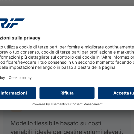
 alla
gestione end‑to‑end dell’erogazione del credit
ring, sia per il mercato retail sia per le imprese. Oltre
digitale
: gestione dei canali di vendita online,
nziamento.
di workflow e process management
, completamente
sente di modellare i processi di credito in modo
ss.
KEY BENEFITS
Ottimizzazione dei costi
Modello flessibile basato su costi
variabili, ideale per gestire volumi elevati.