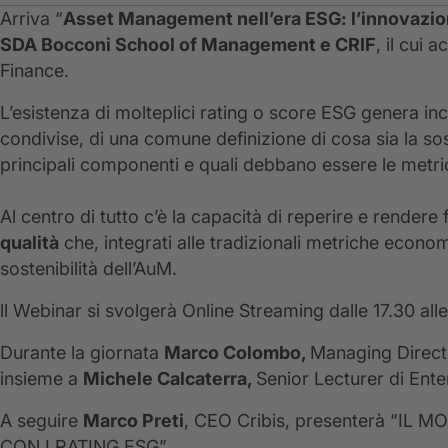
Arriva “
Asset Management nell’era ESG: l’innovazio
SDA Bocconi School of Management e CRIF
, il cui
Finance.
L’esistenza di molteplici rating o score ESG genera in
condivise, di una comune definizione di cosa sia la sos
principali componenti e quali debbano essere le metri
Al centro di tutto c’è la capacità di reperire e rendere f
qualità
che, integrati alle tradizionali metriche econom
sostenibilità dell’AuM.
ll Webinar si svolgerà Online Streaming dalle 17.30 al
Durante la giornata
Marco Colombo,
Managing Directo
insieme a
Michele Calcaterra,
Senior Lecturer di Ent
A seguire
Marco Preti
, CEO Cribis, presenterà “I
CON I RATING ESG”.