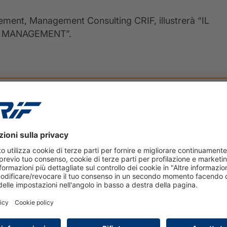
ement, Management Consulting CRIF, illustrerà “IL
T MANAGEMENT”.
EVENTI
25 giugno 2026
Osservatorio Credito al
Dettaglio 2026