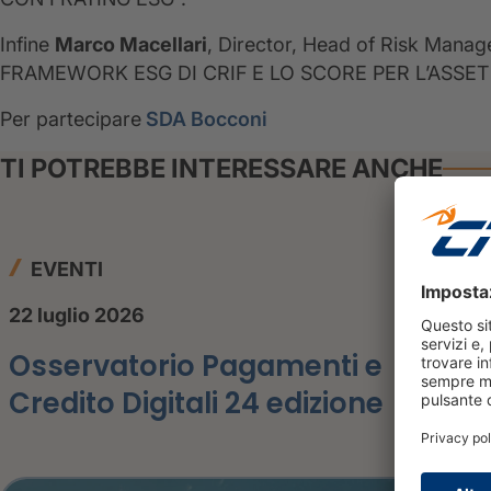
Infine
Marco Macellari
, Director, Head of Risk Manag
FRAMEWORK ESG DI CRIF E LO SCORE PER L’ASSE
Per partecipare
SDA Bocconi
TI POTREBBE INTERESSARE ANCHE
EVENTI
22 luglio 2026
Osservatorio Pagamenti e
Credito Digitali 24 edizione