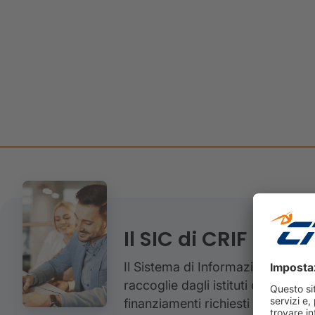
Il SIC di CRIF
Il Sistema di Informazioni crediti
raccoglie dagli istituti di credito
finanziamenti richiesti e ottenut