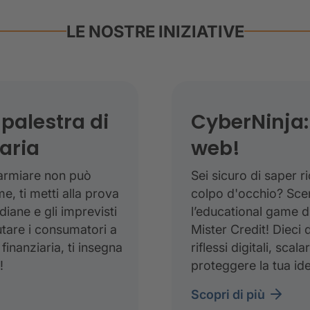
LE NOSTRE INIZIATIVE
palestra di
CyberNinja: 
aria
web!
parmiare non può
Sei sicuro di saper r
, ti metti alla prova
colpo d'occhio? Sce
diane e gli imprevisti
l’educational game d
tare i consumatori a
Mister Credit! Dieci 
finanziaria, ti insegna
riflessi digitali, scal
!
proteggere la tua ide
scopri di più