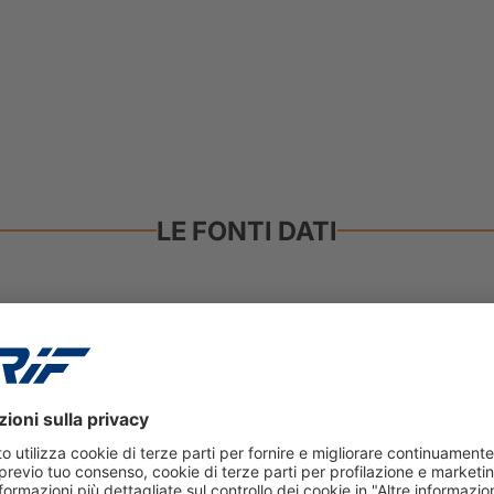
LE FONTI DATI
Le fonti pub
zie (SIC) di CRIF
Le informazioni prove
 informazioni sui
immobiliare e regist
i da consumatori e
dello stato patrimoni