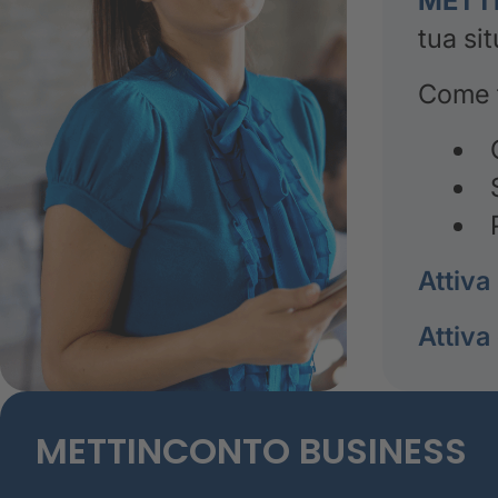
METT
tua si
Come f
Attiva
Attiva
METTINCONTO BUSINESS