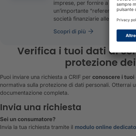
imprese, per fornire a chi richie
un’importante “referenza” nei co
società finanziarie alle quali si ri
scopri di più
Verifica i tuoi dati ai s
protezione dei
Puoi inviare una richiesta a CRIF per
conoscere i tuoi
normativa sulla protezione di dati personali. Otterrai 
documentazione completa.
Invia una richiesta
Sei un consumatore?
Invia la tua richiesta tramite il
modulo online dedicato