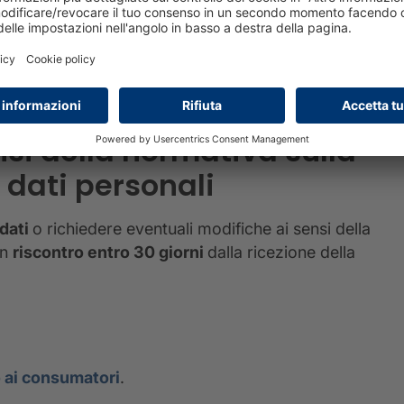
de un nuovo credito
giuridiche e permetto
nfronti di banche e
presenza di situazion
volge.
scopri di più
ensi della normativa sulla
 dati personali
 dati
o richiedere eventuali modifiche ai sensi della
un
riscontro entro 30 giorni
dalla ricezione della
 ai consumatori
.