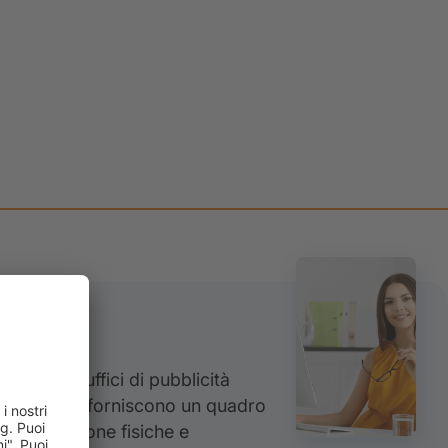
bliche
nienti da uffici di pubblicità
ro imprese forniscono un quadro
ale di persone fisiche e