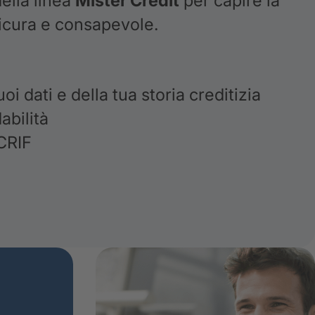
della linea
Mister Credit
per capire la
sicura e consapevole.
i dati e della tua storia creditizia
abilità
 CRIF